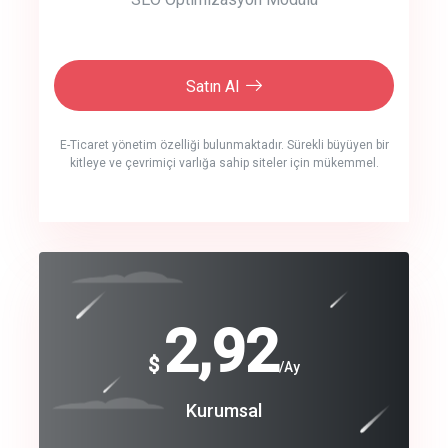
Satın Al
E-Ticaret yönetim özelliği bulunmaktadır. Sürekli büyüyen bir
kitleye ve çevrimiçi varlığa sahip siteler için mükemmel.
crm auto cync
click to call back
240
2,92
$
$
/year
/Ay
track energy costs
Coroprate
Kurumsal
predictive dialing