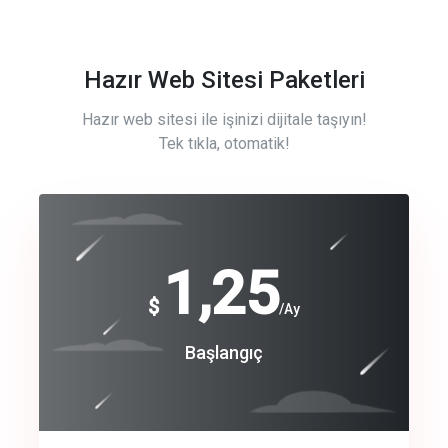
Hazır Web Sitesi Paketleri
Hazır web sitesi ile işinizi dijitale taşıyın!
Tek tıkla, otomatik!
Free
1,25
$
/Ay
Basic
Başlangıç