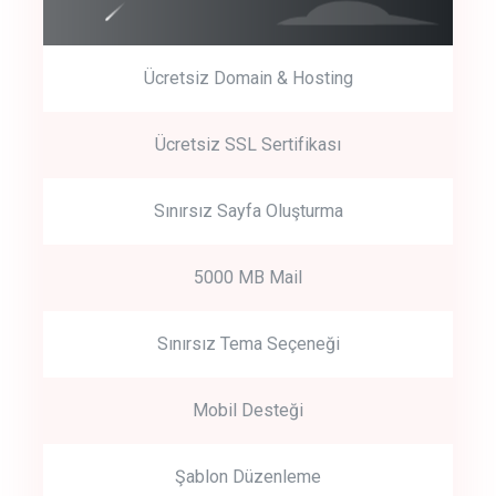
Ücretsiz Domain & Hosting
Get Started
Ücretsiz SSL Sertifikası
Start by trying our service for 30 days free trial no credit card
required.
Sınırsız Sayfa Oluşturma
5000 MB Mail
Sınırsız Tema Seçeneği
Mobil Desteği
Şablon Düzenleme