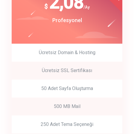
180
2,08
$
$
/year
/Ay
track energy costs
Start Up
Profesyonel
predictive dialing
Ücretsiz Domain & Hosting
Get Started
Ücretsiz SSL Sertifikası
Start by trying our service for 30 days free trial no credit card
required.
50 Adet Sayfa Oluşturma
500 MB Mail
250 Adet Tema Seçeneği