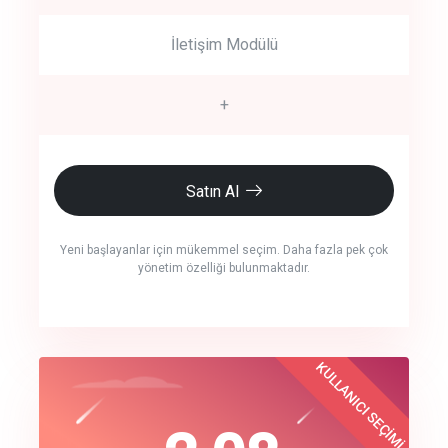
İletişim Modülü
+
Satın Al
Yeni başlayanlar için mükemmel seçim. Daha fazla pek çok
yönetim özelliği bulunmaktadır.
crm auto cync
KULLANICI SEÇİMİ
Best Choice
click to call back